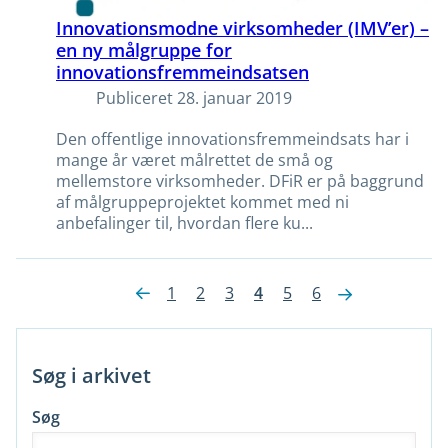
Innovationsmodne virksomheder (IMV’er) –
en ny målgruppe for
innovationsfremmeindsatsen
Publiceret
28. januar 2019
Den offentlige innovationsfremmeindsats har i
mange år været målrettet de små og
mellemstore virksomheder. DFiR er på baggrund
af målgruppeprojektet kommet med ni
anbefalinger til, hvordan flere ku...
»
1
2
3
4
5
6
«
Søg i arkivet
Søg