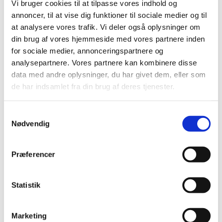
Vi bruger cookies til at tilpasse vores indhold og
annoncer, til at vise dig funktioner til sociale medier og til
at analysere vores trafik. Vi deler også oplysninger om
din brug af vores hjemmeside med vores partnere inden
for sociale medier, annonceringspartnere og
analysepartnere. Vores partnere kan kombinere disse
data med andre oplysninger, du har givet dem, eller som
de har indsamlet fra din brug af deres tjenester.
S
Nødvendig
a
m
t
Præferencer
y
k
k
Statistik
e
v
Marketing
a