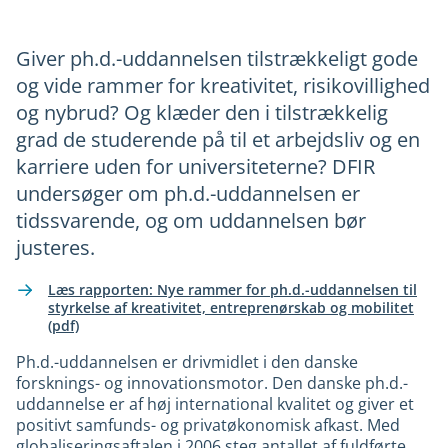
Giver ph.d.-uddannelsen tilstrækkeligt gode
og vide rammer for kreativitet, risikovillighed
og nybrud? Og klæder den i tilstrækkelig
grad de studerende på til et arbejdsliv og en
karriere uden for universiteterne? DFIR
undersøger om ph.d.-uddannelsen er
tidssvarende, og om uddannelsen bør
justeres.
Læs rapporten: Nye rammer for ph.d.-uddannelsen til
styrkelse af kreativitet, entreprenørskab og mobilitet
(pdf)
Ph.d.-uddannelsen er drivmidlet i den danske
forsknings- og innovationsmotor. Den danske ph.d.-
uddannelse er af høj international kvalitet og giver et
positivt samfunds- og privatøkonomisk afkast. Med
globaliseringsaftalen i 2006 steg antallet af fuldførte