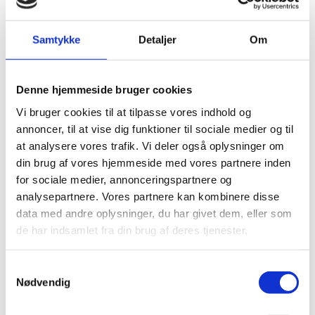
Hypoteser
Samtykke
Detaljer
Om
DFIR har i projektet undersøgt, hvorvidt kvaliteten og
relevansen af den danske forskeruddannelse kan øges.
Rådet gennemførte tre analyser baseret på tre
Denne hjemmeside bruger cookies
forskellige arbejdshypoteser:
Vi bruger cookies til at tilpasse vores indhold og
Der er ikke tilstrækkelig plads til nybrud, kreativitet
annoncer, til at vise dig funktioner til sociale medier og til
og fejltrin i den danske ph.d.-uddannelse.
at analysere vores trafik. Vi deler også oplysninger om
Ph.d.-uddannelsen er for ensidigt orienteret mod
din brug af vores hjemmeside med vores partnere inden
en forskerkarriere, selvom den indeholder
for sociale medier, annonceringspartnere og
værdifulde elementer for aftagerne uden for
analysepartnere. Vores partnere kan kombinere disse
universiteterne.
data med andre oplysninger, du har givet dem, eller som
Ph.d.-uddannelsen forbereder ikke tilstrækkeligt til
de har indsamlet fra din brug af deres tjenester.
iværksætteri og til at løfte innovationskraften i den
private og offentlige sektor.
S
DFIR ønsker på baggrund af undersøgelsen at initiere
Nødvendig
a
en drøftelse af, om vi får det bedste ud af de anslåede
9 mia. kr., der årligt investeres i ph.d.-uddannelsen.
m