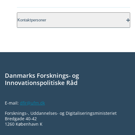
Kontaktpersoner
Signe Nipper Nielsen
Chefkonsulent
E-mail:
sbnn@ufm.dk
Mobil:
72318333
Danmarks Forsknings- og
Innovationspolitiske Råd
Thomas Trøst Hansen
Sekretariatsleder
E-mail:
dfir@ufm.dk
E-mail:
ttrh@ufm.dk
Forsknings-, Uddannelses- og Digitaliseringsministeriet
Bredgade 40-42
1260 København K
Mobil:
72318148