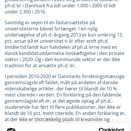
ph.d.’er i Danmark fra lidt under 1.000 i 2005 til lidt
under 2.300 i 2016.
Samtidig er vejen til en fastansættelse på
universiteterne blevet forlænget. I en nylig
undersøgelse af ph.d.-årgang 2013 er kun omkring 15
pct. ansat på et universitet ti år efter endt ph.d.
Imidlertid fandt kun halvdelen af ph.d.’erne med en
dansk kandidatuddannelse beskæftigelse i den private
sektor i 2020. Og i den kommunale sektor er der ikke
tradition for at ansætte ph.d.'er.
I perioden 2010-2020 er Danmarks forskningsmæssige
gennemslagskraft faldet, målt på andelen af danske
videnskabelige artikler, der hører til blandt de 10 %
mest citerede i verden. En forklaring på den faldende
gennemslagskraft er, at det øgede optag af ph.d.-
studerende har ført til flere publikationer, der ikke er
blandt de 10 pct. mest citerede. En anden forklaring er,
at der ikke er tilstrækkelig plads til kreativitet og
nybrud i ph.d.-projekterne.