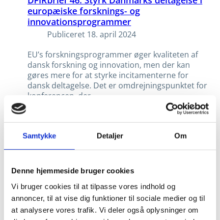
DFiRbrief 46: Styrk Danmarks deltagelse i
europæiske forsknings- og
innovationsprogrammer
Publiceret
18. april 2024
EU’s forskningsprogrammer øger kvaliteten af
dansk forskning og innovation, men der kan
gøres mere for at styrke incitamenterne for
dansk deltagelse. Det er omdrejningspunktet for
konferencen, der...
DFiRbrief 45: Potentiale for øget
Samtykke
Detaljer
Om
anvendelse af kunstig intelligens i dansk
forskning og innovation
Publiceret
11. april 2024
Denne hjemmeside bruger cookies
Kunstig intelligens (AI) kan revolutionere
Vi bruger cookies til at tilpasse vores indhold og
forskning og innovation (FoI) og ændre
annoncer, til at vise dig funktioner til sociale medier og til
rammerne for dansk FoI radikalt. Danmarks
at analysere vores trafik. Vi deler også oplysninger om
Forsknings- og Innovationspolitiske Råd (DFiR)