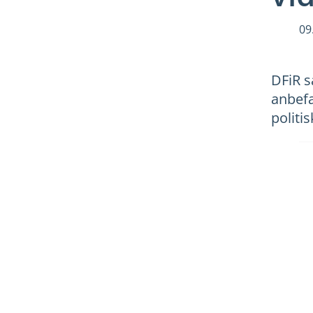
09
DFiR s
anbefa
politi