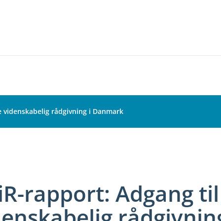
e videnskabelig rådgivning i Danmark
iR-rapport: Adgang ti
denskabelig rådgivni