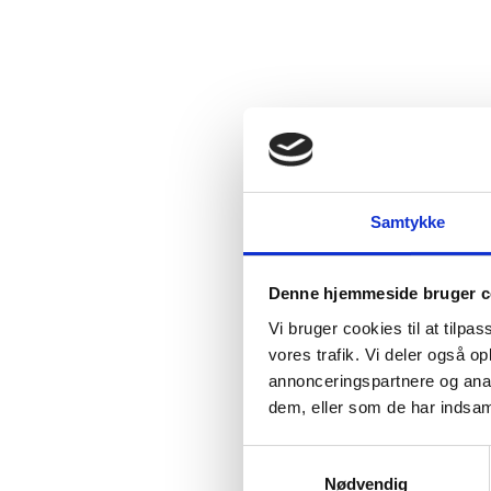
Samtykke
Denne hjemmeside bruger c
Vi bruger cookies til at tilpas
vores trafik. Vi deler også 
annonceringspartnere og anal
dem, eller som de har indsaml
S
Nødvendig
a