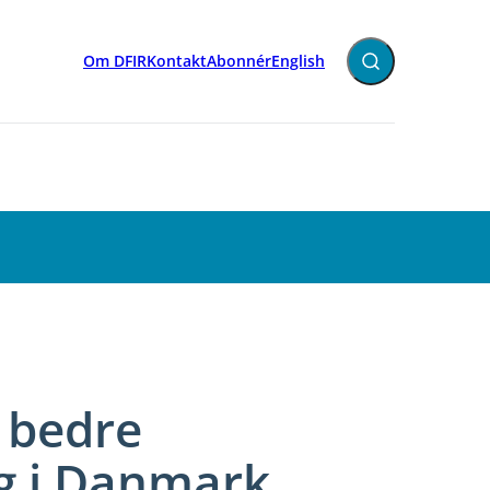
Om DFIR
Kontakt
Abonnér
English
Fold søgefelt ud
l bedre
ng i Danmark