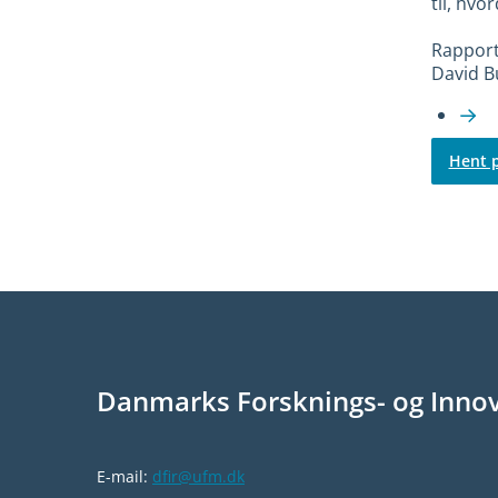
til, hv
Rapport
David B
Hent p
Danmarks Forsknings- og Innov
E-mail:
dfir@ufm.dk