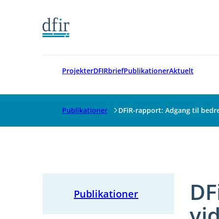
Gå til forsiden
Projekter
DFIRbrief
Publikationer
Aktuelt
Publikationer
DFiR-rapport: Adgang til bedr
DF
Publikationer
vi