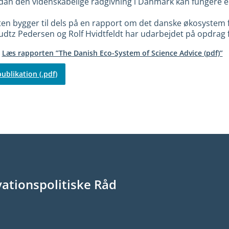
ordan den videnskabelige rådgivning i Danmark kan fungere 
en bygger til dels på en rapport om det danske økosystem f
udtz Pedersen og Rolf Hvidtfeldt har udarbejdet på opdrag f
Læs rapporten ”The Danish Eco-System of Science Advice (pdf)”
ublikation (.pdf)
ationspolitiske Råd